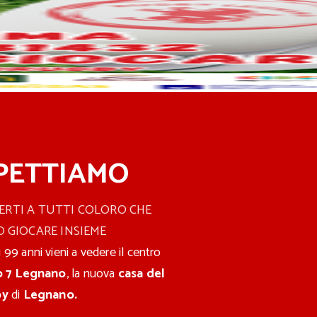
PETTIAMO
ERTI A TUTTI COLORO CHE
 GIOCARE INSIEME
 99 anni vieni a vedere il centro
o 7 Legnano
, la nuova
casa del
by
di
Legnano.