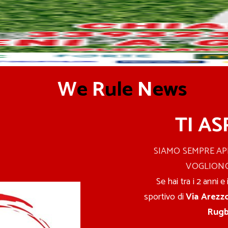
W
e
R
ule
N
ews
TI AS
SIAMO SEMPRE AP
VOGLIONO
Se hai tra i 2 anni e i
sportivo di
Via Arezz
Rug